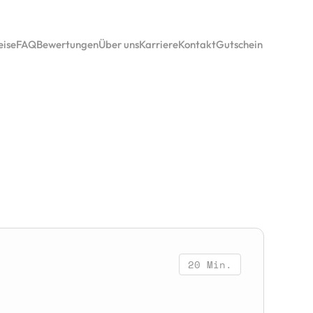
eise
FAQ
Bewertungen
Über uns
Karriere
Kontakt
Gutschein
20 Min.