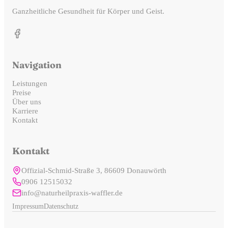
Unsere Elektro- und Ultraschalltherapie kann unter anderem
Ultraschall gleichzeitig eingesetzt. Durch diese Kombination
Ganzheitliche Gesundheit für Körper und Geist.
eingesetzt werden bei: Schmerzen im Bereich von Muskeln,
können die elektrischen Impulse mit Unterstützung der
Gelenken und Wirbelsäule, muskulären Verspannungen und
Ultraschallwärme tiefer ins Gewebe vordringen. Dieses Verfahren
Verhärtungen, Durchblutungs- und Stoffwechselstörungen im
wird insbesondere bei Funktionsstörungen des Bewegungsapparates
Gewebe sowie zur begleitenden Unterstützung bei
eingesetzt, beispielsweise bei myofaszialen Beschwerden wie
Navigation
Rehabilitationsmaßnahmen.
Verspannungen und verhärteter Muskulatur.
Beide Therapieformen werden individuell auf Ihre Beschwerden
Anwendungsbereiche im Überblick
Leistungen
Preise
abgestimmt und unter fachkundiger Anleitung an zertifizierten
Unsere Elektro- und Ultraschalltherapie kann unter anderem
Über uns
medizinischen Geräten durchgeführt. Bitte beachten Sie, dass es
eingesetzt werden bei: Schmerzen im Bereich von Muskeln,
Karriere
Gegenanzeigen gibt, die im Rahmen eines Vorgesprächs abgeklärt
Kontakt
Gelenken und Wirbelsäule, muskulären Verspannungen und
werden.
Verhärtungen, Durchblutungs- und Stoffwechselstörungen im
Gewebe sowie zur begleitenden Unterstützung bei
Kontakt
Rehabilitationsmaßnahmen.
Offizial-Schmid-Straße 3, 86609 Donauwörth
Beide Therapieformen werden individuell auf Ihre Beschwerden
0906 12515032
abgestimmt und unter fachkundiger Anleitung an zertifizierten
info@naturheilpraxis-waffler.de
medizinischen Geräten durchgeführt. Bitte beachten Sie, dass es
Gegenanzeigen gibt, die im Rahmen eines Vorgesprächs abgeklärt
Impressum
Datenschutz
werden.