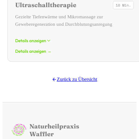
Ultraschalltherapie
10 Min.
eingesetzter Stromart und Frequenz zielt die Behandlung auf
unterschiedliche Bereiche ab: Sie kann zur Schmerzlinderung, zur
Gezielte Tiefenwärme und Mikromassage zur
Lockerung verspannter Muskulatur, zur Anregung geschwächter
Geweberegeneration und Durchblutungsanregung
Muskeln sowie zur Förderung der Durchblutung und des
Gewebestoffwechsels eingesetzt werden. Unser Gerät verfügt über
zwei unabhängige Kanäle, wodurch sich vielfältige
Details anzeigen
Behandlungsmöglichkeiten ergeben.
Details anzeigen
→
Ultraschalltherapie
Simultanverfahren – Elektro- und
Ultraschalltherapie kombiniert
Bei der Ultraschalltherapie wird ein Schallkopf gleichmäßig über
die mit Kontaktgel bedeckte Körperstelle geführt. Die Schallwellen
Eine Besonderheit unserer Praxis ist die Möglichkeit des
Zurück zu
Übersicht
dringen dabei in das Gewebe ein und erzeugen dort eine feine
Simultanverfahrens: Hierbei werden Elektrotherapie und
Vibration – vergleichbar mit einer Mikromassage – sowie eine
Ultraschall gleichzeitig eingesetzt. Durch diese Kombination
gezielte Tiefenwärme. Dadurch kann die Durchblutung angeregt
können die elektrischen Impulse mit Unterstützung der
und die Geweberegeneration unterstützt werden.
Ultraschallwärme tiefer ins Gewebe vordringen. Dieses Verfahren
wird insbesondere bei Funktionsstörungen des Bewegungsapparates
Simultanverfahren – Elektro- und
eingesetzt, beispielsweise bei myofaszialen Beschwerden wie
Ultraschalltherapie kombiniert
Verspannungen und verhärteter Muskulatur.
Naturheilpraxis
Eine Besonderheit unserer Praxis ist die Möglichkeit des
Waffler
Anwendungsbereiche im Überblick
Simultanverfahrens: Hierbei werden Elektrotherapie und